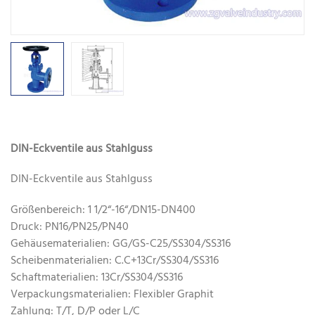
DIN-Eckventile aus Stahlguss
DIN-Eckventile aus Stahlguss
Größenbereich: 1 1/2“-16“/DN15-DN400
Druck: PN16/PN25/PN40
Gehäusematerialien: GG/GS-C25/SS304/SS316
Scheibenmaterialien: C.C+13Cr/SS304/SS316
Schaftmaterialien: 13Cr/SS304/SS316
Verpackungsmaterialien: Flexibler Graphit
Zahlung: T/T, D/P oder L/C