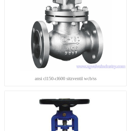
ansi cl150-cl600 sitzventil wcb/ss