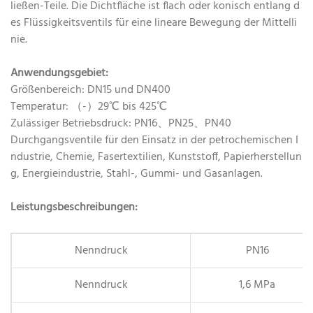
ließen-Teile. Die Dichtfläche ist flach oder konisch entlang d
es Flüssigkeitsventils für eine lineare Bewegung der Mittelli
nie.
Anwendungsgebiet:
Größenbereich: DN15 und DN400
Temperatur: （-）29℃ bis 425℃
Zulässiger Betriebsdruck: PN16、PN25、PN40
Durchgangsventile für den Einsatz in der petrochemischen I
ndustrie, Chemie, Fasertextilien, Kunststoff, Papierherstellun
g, Energieindustrie, Stahl-, Gummi- und Gasanlagen.
Leistungsbeschreibungen:
Nenndruck
PN16
Nenndruck
1,6 MPa