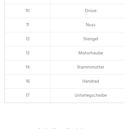
10
Drüse
11
Nuss
12
Stengel
13
Motorhaube
14
Stammmutter
16
Handrad
17
Unterlegscheibe