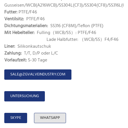
Gusseisen/WCB(A216WCB)/SS304L(CF3)/SS304(CF8)/SS316L(CF
Futter:
PTFE/F46
Ventilsitz:
PTFE/F46
Dichtungsmaterialien:
SS316 (CF8M)/Teflon (PTFE)
Mit Hebelteller:
Fulling（WCB/SS）: PTFE/F46
Lade Halbfutter: （WCB/SS）F4/F46
Liner:
Silikonkautschuk
Zahlung:
T/T, D/P oder L/C
Vorlaufzeit:
5-30 Tage
SALE@ZGVALVEINDUSTRY.COM
UNTERSUCHUNG
SKYPE
WHATSAPP