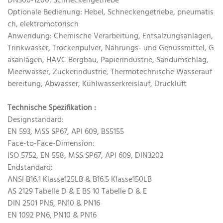
DN300-1200: Schneckengetriebe
Optionale Bedienung: Hebel, Schneckengetriebe, pneumatis
ch, elektromotorisch
Anwendung: Chemische Verarbeitung, Entsalzungsanlagen,
Trinkwasser, Trockenpulver, Nahrungs- und Genussmittel, G
asanlagen, HAVC Bergbau, Papierindustrie, Sandumschlag,
Meerwasser, Zuckerindustrie, Thermotechnische Wasserauf
bereitung, Abwasser, Kühlwasserkreislauf, Druckluft
Technische Spezifikation
:
Designstandard:
EN 593, MSS SP67, API 609, BS5155
Face-to-Face-Dimension:
ISO 5752, EN 558, MSS SP67, API 609, DIN3202
Endstandard:
ANSI B16.1 Klasse125LB & B16.5 Klasse150LB
AS 2129 Tabelle D & E BS 10 Tabelle D & E
DIN 2501 PN6, PN10 & PN16
EN 1092 PN6, PN10 & PN16