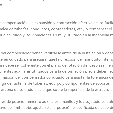
o.
compensación. La expansión y contracción efectiva de los fuelle
mica de tuberías, conductos, contenedores, etc., o compensar el 
ucir el ruido y las vibraciones. Es muy utilizado en la ingeniería 
ría del compensador deben verificarse antes de la instalación y deb
ner cuidado para asegurar que la dirección del manguito interno s
gra debe ser coherente con el plano de rotación del desplazamien
nentes auxiliares utilizados para la deformación previa deben reti
ormación del compensador corrugado para ajustar la tolerancia de i
carga del sistema de tuberías, equipo y componentes de soporte.
 escoria de soldadura salpique sobre la superficie de la estructur
tes de posicionamiento auxiliares amarillos y los sujetadores util
itivo de límite debe ajustarse a la posición especificada de acuer