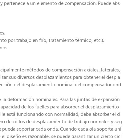
o, y pertenece a un elemento de compensación. Puede abs
es.
o por trabajo en frío, tratamiento térmico, etc.).
nos.
ncipalmente métodos de compensación axiales, laterales,
zar sus diversos desplazamientos para obtener el despla
 detección del desplazamiento nominal del compensador ond
 y la deformación nominales. Para las juntas de expansión
pacidad de los fuelles para absorber el desplazamiento
le está funcionando con normalidad, debe absorber el d
ro de ciclos de desplazamiento de trabajo normales y seg
que pueda soportar cada onda. Cuando cada ola soporta uni
l diseño es razonable, se puede garantizar un cierto cicl