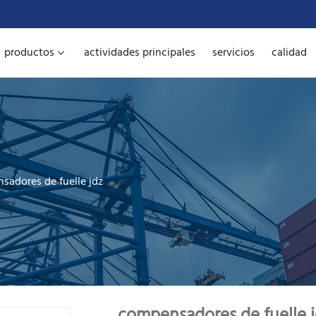
productos
actividades principales
servicios
calidad
sadores de fuelle jdz
compensadores de fuelle 