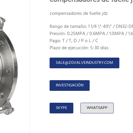
compensadores de fuelle jdz
Rango de tamaño: 1 1/4 \"-40\" / DN32-
Presión: 0.25MPA / 0.6MPA / 1.0MPA / 1
Pago: T / T, D / P o L / C
Plazo de ejecución: 5-30 días
SALE@ZGVALVEINDUSTRY.COM
INVESTIGACIÓN
SKYPE
WHATSAPP