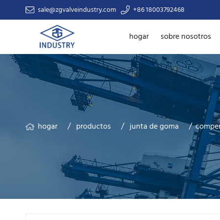
sale@zgvalveindustry.com
+86 18003792468
hogar
sobre nosotros
hogar
productos
junta de goma
compen