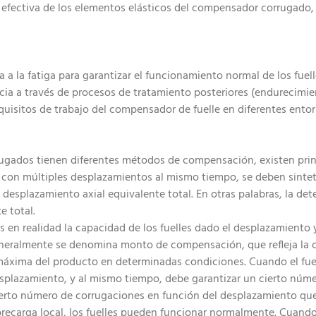
n efectiva de los elementos elásticos del compensador corrugad
cia a la fatiga para garantizar el funcionamiento normal de los fuell
cia a través de procesos de tratamiento posteriores (endurecimient
equisitos de trabajo del compensador de fuelle en diferentes entor
rugados tienen diferentes métodos de compensación, existen pri
on múltiples desplazamientos al mismo tiempo, se deben sinteti
 el desplazamiento axial equivalente total. En otras palabras, la
e total.
s en realidad la capacidad de los fuelles dado el desplazamiento
eralmente se denomina monto de compensación, que refleja la ca
máxima del producto en determinadas condiciones. Cuando el fuel
splazamiento, y al mismo tiempo, debe garantizar un cierto núme
n cierto número de corrugaciones en función del desplazamiento 
carga local, los fuelles pueden funcionar normalmente. Cuando e