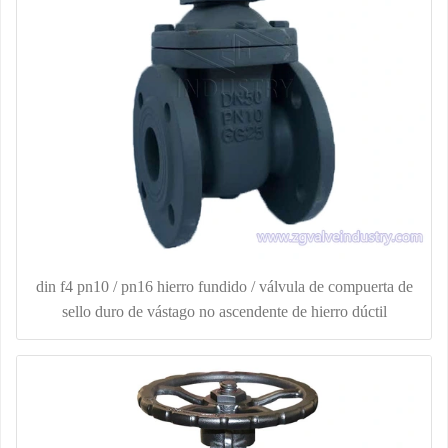
din f4 pn10 / pn16 hierro fundido / válvula de compuerta de
sello duro de vástago no ascendente de hierro dúctil