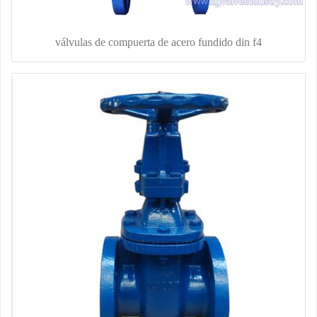
válvulas de compuerta de acero fundido din f4