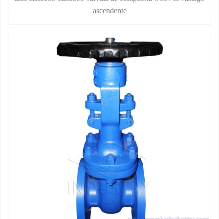
ascendente