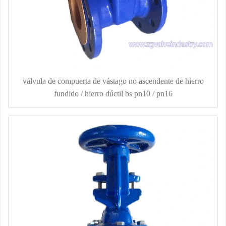
válvula de compuerta de vástago no ascendente de hierro
fundido / hierro dúctil bs pn10 / pn16