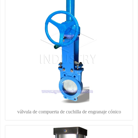
válvula de compuerta de cuchilla de engranaje cónico