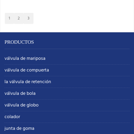
1
2
3
PRODUCTOS
válvula de mariposa
válvula de compuerta
la válvula de retención
válvula de bola
válvula de globo
colador
junta de goma