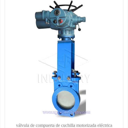
válvula de compuerta de cuchilla motorizada eléctrica