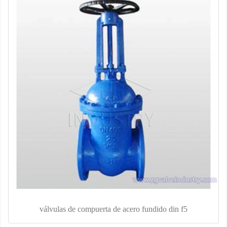
válvulas de compuerta de acero fundido din f5