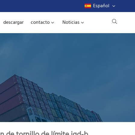
Español
descargar
contacto
Noticias
de tornillo de límite jgd-b