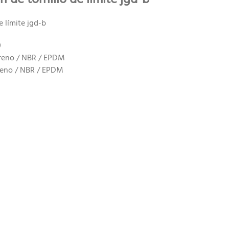
 límite jgd-b
0
preno / NBR / EPDM
reno / NBR / EPDM