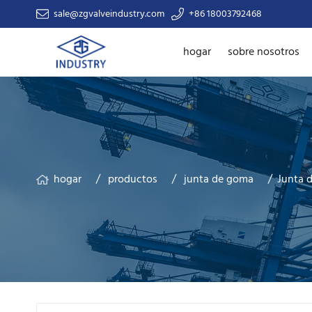
sale@zgvalveindustry.com
+86 18003792468
hogar
sobre nosotros
hogar
productos
junta de goma
Junta d