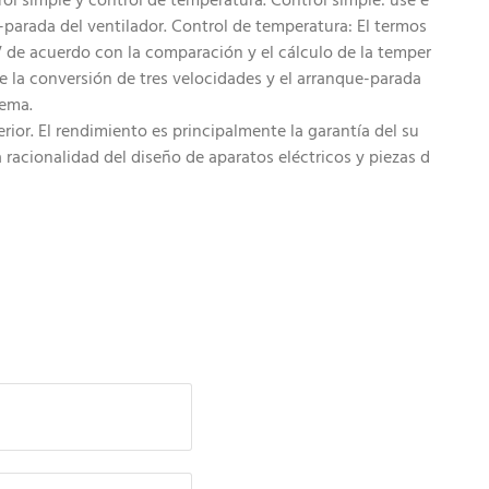
rol simple y control de temperatura. Control simple: use e
-parada del ventilador. Control de temperatura: El termos
STV de acuerdo con la comparación y el cálculo de la temper
te la conversión de tres velocidades y el arranque-parada
tema.
ior. El rendimiento es principalmente la garantía del su
a racionalidad del diseño de aparatos eléctricos y piezas d