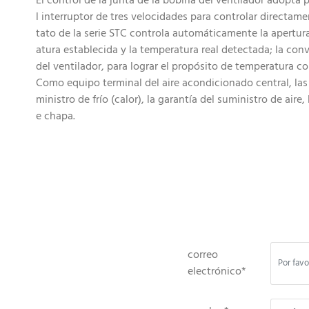
El control de la junta de la bobina del ventilador adopta
l interruptor de tres velocidades para controlar directam
tato de la serie STC controla automáticamente la apertura 
atura establecida y la temperatura real detectada; la con
del ventilador, para lograr el propósito de temperatura c
Como equipo terminal del aire acondicionado central, las 
ministro de frío (calor), la garantía del suministro de air
e chapa.
correo
electrónico*