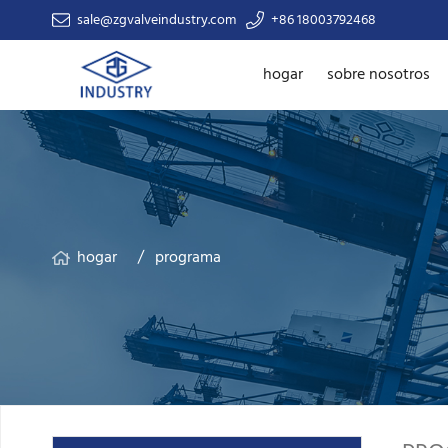
sale@zgvalveindustry.com
+86 18003792468
hogar
sobre nosotros
hogar
programa