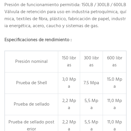
Presión de funcionamiento permitida: 150LB / 300LB / 600LB
Válvula de retención para uso en industria petroquímica, quí
mica, textiles de fibra, plástico, fabricación de papel, industr
ia energética, acero, caucho y sistemas de gas.
Especificaciones de rendimiento
:
150 libr
300 libr
600 libr
Presión nominal
as
as
as
3,0 Mp
15.0 Mp
Prueba de Shell
7.5 Mpa
a
a
2,2 Mp
5,5 Mp
11,0 Mp
Prueba de sellado
a
a
a
Prueba de sellado post
2,2 Mp
5,5 Mp
11,0 Mp
erior
a
a
a