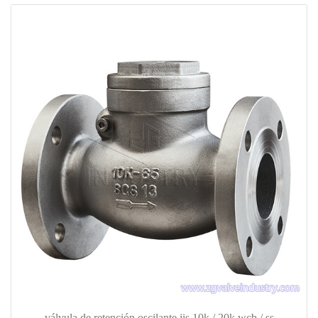
válvula de retención oscilante jis 10k / 20k wcb / ss