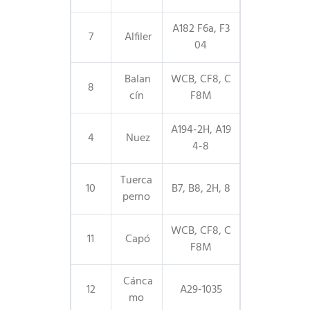
A182 F6a, F3
7
Alfiler
04
Balan
WCB, CF8, C
8
cín
F8M
A194-2H, A19
4
Nuez
4-8
Tuerca
10
B7, B8, 2H, 8
perno
WCB, CF8, C
11
Capó
F8M
Cánca
12
A29-1035
mo