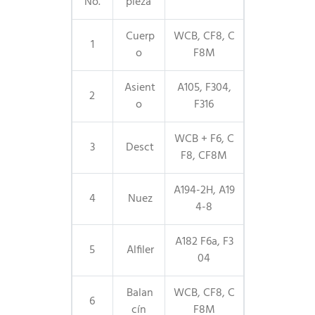
No.
pieza
Cuerp
WCB, CF8, C
1
o
F8M
Asient
A105, F304,
2
o
F316
WCB + F6, C
3
Desct
F8, CF8M
A194-2H, A19
4
Nuez
4-8
A182 F6a, F3
5
Alfiler
04
Balan
WCB, CF8, C
6
cín
F8M