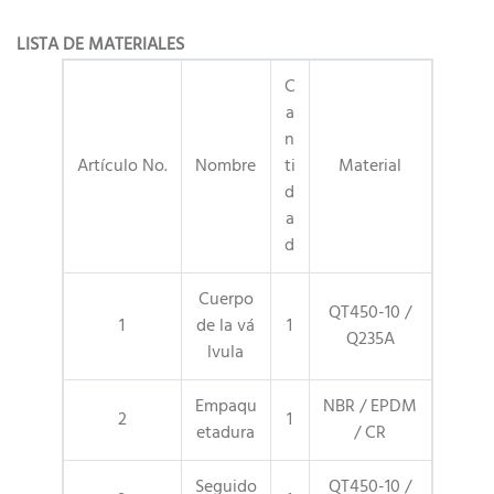
LISTA DE MATERIALES
C
a
n
Artículo No.
Nombre
ti
Material
d
a
d
Cuerpo
QT450-10 /
1
de la vá
1
Q235A
lvula
Empaqu
NBR / EPDM
2
1
etadura
/ CR
Seguido
QT450-10 /