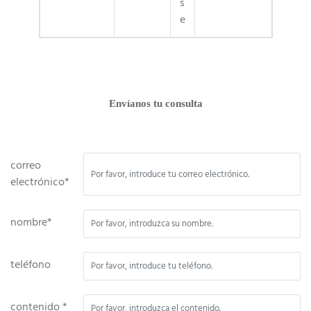
s
e
Envíanos tu consulta
correo
electrónico*
nombre*
teléfono
contenido *