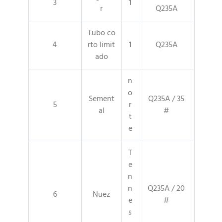
3
1
r
Q235A
Tubo co
4
rto limit
1
Q235A
ado
n
o
Sement
Q235A / 35
5
r
al
#
t
e
T
e
n
n
Q235A / 20
6
Nuez
e
#
s