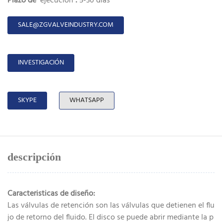
Plazo de
ejecución
:
5-30 días
SALE@ZGVALVEINDUSTRY.COM
INVESTIGACIÓN
SKYPE
WHATSAPP
descripción
Caracteristicas de diseño:
Las válvulas de retención son las válvulas que detienen el flu
jo de retorno del fluido. El disco se puede abrir mediante la p