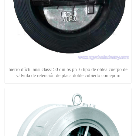
hierro dúctil ansi class150 din bs pn16 tipo de oblea cuerpo de
válvula de retención de placa doble cubierto con epdm