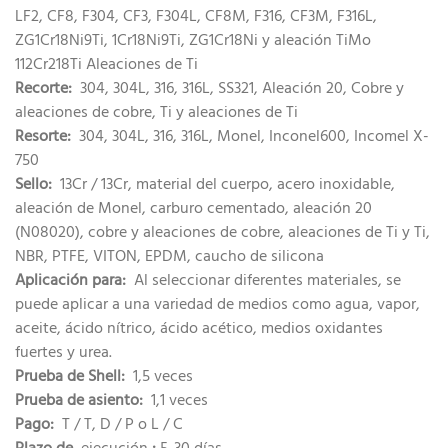
LF2, CF8, F304, CF3, F304L, CF8M, F316, CF3M, F316L,
ZG1Cr18Ni9Ti, 1Cr18Ni9Ti, ZG1Cr18Ni y aleación TiMo
112Cr218Ti Aleaciones de Ti
Recorte:
304, 304L, 316, 316L, SS321, Aleación 20, Cobre y
aleaciones de cobre, Ti y aleaciones de Ti
Resorte:
304, 304L, 316, 316L, Monel, Inconel600, Incomel X-
750
Sello:
13Cr / 13Cr, material del cuerpo, acero inoxidable,
aleación de Monel, carburo cementado, aleación 20
(N08020), cobre y aleaciones de cobre, aleaciones de Ti y Ti,
NBR, PTFE, VITON, EPDM, caucho de silicona
Aplicación para:
Al seleccionar diferentes materiales, se
puede aplicar a una variedad de medios como agua, vapor,
aceite, ácido nítrico, ácido acético, medios oxidantes
fuertes y urea.
Prueba de Shell:
1,5 veces
Prueba de asiento:
1,1 veces
Pago:
T / T, D / P o L / C