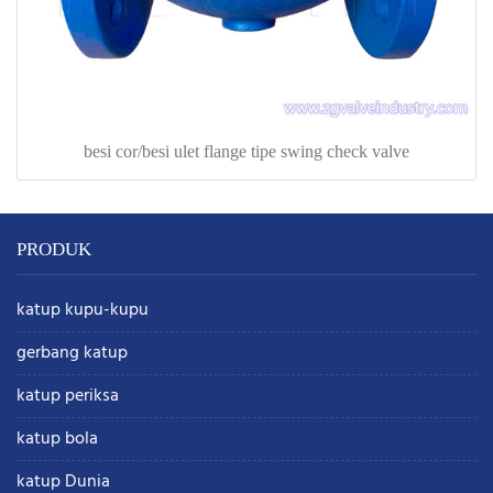
besi cor/besi ulet flange tipe swing check valve
PRODUK
katup kupu-kupu
gerbang katup
katup periksa
katup bola
katup Dunia