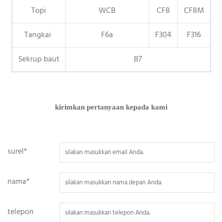
Topi
WCB
CF8
CF8M
Tangkai
F6a
F304
F316
Sekrup baut
B7
kirimkan pertanyaan kepada kami
surel*
nama*
telepon