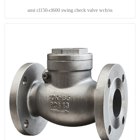
ansi cl150-cl600 swing check valve wcb/ss