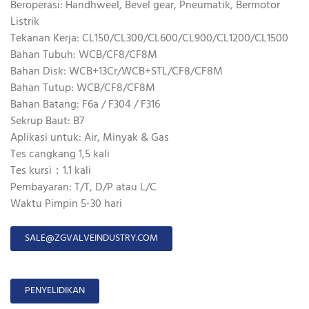
Beroperasi: Handhweel, Bevel gear, Pneumatik, Bermotor
Listrik
Tekanan Kerja: CL150/CL300/CL600/CL900/CL1200/CL1500
Bahan Tubuh: WCB/CF8/CF8M
Bahan Disk: WCB+13Cr/WCB+STL/CF8/CF8M
Bahan Tutup: WCB/CF8/CF8M
Bahan Batang: F6a / F304 / F316
Sekrup Baut: B7
Aplikasi untuk: Air, Minyak & Gas
Tes cangkang 1,5 kali
Tes kursi：1.1 kali
Pembayaran: T/T, D/P atau L/C
Waktu Pimpin 5-30 hari
SALE@ZGVALVEINDUSTRY.COM
PENYELIDIKAN