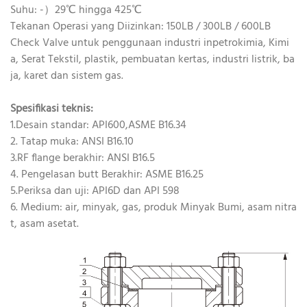
Suhu: -）29℃ hingga 425℃
Tekanan Operasi yang Diizinkan: 150LB / 300LB / 600LB
Check Valve untuk penggunaan industri inpetrokimia, Kimi
a, Serat Tekstil, plastik, pembuatan kertas, industri listrik, ba
ja, karet dan sistem gas.
Spesifikasi teknis:
1.Desain standar: API600,ASME B16.34
2. Tatap muka: ANSI B16.10
3.RF flange berakhir: ANSI B16.5
4. Pengelasan butt Berakhir: ASME B16.25
5.Periksa dan uji: API6D dan API 598
6. Medium: air, minyak, gas, produk Minyak Bumi, asam nitra
t, asam asetat.