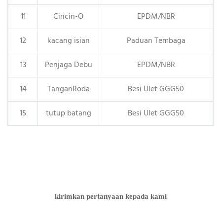
11
Cincin-O
EPDM/NBR
12
kacang isian
Paduan Tembaga
13
Penjaga Debu
EPDM/NBR
14
TanganRoda
Besi Ulet GGG50
15
tutup batang
Besi Ulet GGG50
kirimkan pertanyaan kepada kami