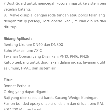
7 Dust Guard untuk mencegah kotoran masuk ke sistem pen
yegelan batang.
8、Valve disuplai dengan roda tangan atau poros telanjang
dengan tutup persegi; Torsi operasi kecil, mudah dibuka dan
ditutup.
Bidang Aplikasi：
Rentang Ukuran: DN40 dan DN800
Suhu Maksimum: 70˚C
Tekanan Operasi yang Diizinkan: PN10, PN16, PN25
Katup gerbang untuk digunakan dalam irigasi, layanan utilit
as umum, HVAC dan sistem air
Fitur:
Bonnet Berbaut
O-ring yang dapat diganti
Baji yang dienkapsulasi karet, Kacang Wedge Kuningan.
Fusion bonded epoxy dilapisi di dalam dan di luar, biru RAL
5017 200 Micron tebal