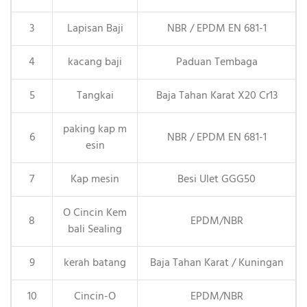
3
Lapisan Baji
NBR / EPDM EN 681-1
4
kacang baji
Paduan Tembaga
5
Tangkai
Baja Tahan Karat X20 Cr13
paking kap m
6
NBR / EPDM EN 681-1
esin
7
Kap mesin
Besi Ulet GGG50
O Cincin Kem
8
EPDM/NBR
bali Sealing
9
kerah batang
Baja Tahan Karat / Kuningan
10
Cincin-O
EPDM/NBR