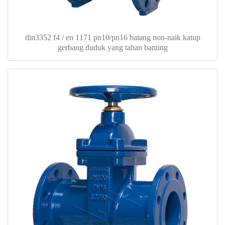
din3352 f4 / en 1171 pn10/pn16 batang non-naik katup
gerbang duduk yang tahan banting