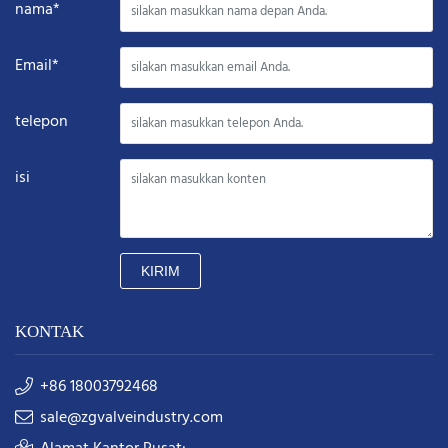
nama*
Email*
telepon
isi
KIRIM
KONTAK
+86 18003792468
sale@zgvalveindustry.com