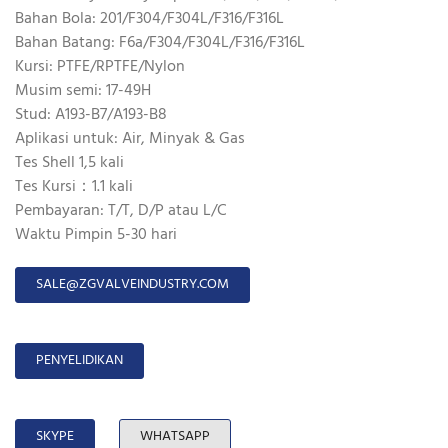
Bahan Bola: 201/F304/F304L/F316/F316L
Bahan Batang: F6a/F304/F304L/F316/F316L
Kursi: PTFE/RPTFE/Nylon
Musim semi: 17-49H
Stud: A193-B7/A193-B8
Aplikasi untuk: Air, Minyak & Gas
Tes Shell 1,5 kali
Tes Kursi：1.1 kali
Pembayaran: T/T, D/P atau L/C
Waktu Pimpin 5-30 hari
SALE@ZGVALVEINDUSTRY.COM
PENYELIDIKAN
SKYPE
WHATSAPP