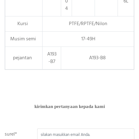
0
6L
4
Kursi
PTFE/RPTFE/Nilon
Musim semi
17-49H
A193
pejantan
A193-B8
-B7
kirimkan pertanyaan kepada kami
surel*