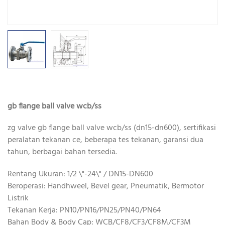
gb flange ball valve wcb/ss
zg valve gb flange ball valve wcb/ss (dn15-dn600), sertifikasi
peralatan tekanan ce, beberapa tes tekanan, garansi dua
tahun, berbagai bahan tersedia.
Rentang Ukuran: 1/2 \"-24\" / DN15-DN600
Beroperasi: Handhweel, Bevel gear, Pneumatik, Bermotor
Listrik
Tekanan Kerja: PN10/PN16/PN25/PN40/PN64
Bahan Body & Body Cap: WCB/CF8/CF3/CF8M/CF3M