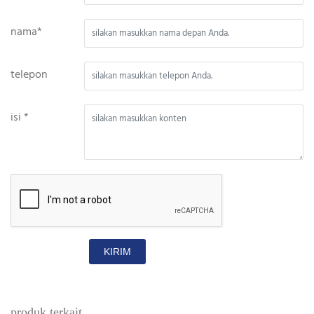
nama*
telepon
isi *
KIRIM
produk terkait