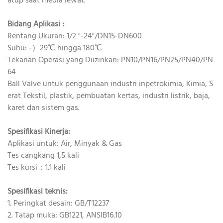
atup saat media lewat.
Bidang Aplikasi
:
Rentang Ukuran: 1/2 "-24"/DN15-DN600
Suhu: -）29℃ hingga 180℃
Tekanan Operasi yang Diizinkan: PN10/PN16/PN25/PN40/PN
64
Ball Valve untuk penggunaan industri inpetrokimia, Kimia, S
erat Tekstil, plastik, pembuatan kertas, industri listrik, baja,
karet dan sistem gas.
Spesifikasi Kinerja:
Aplikasi untuk: Air, Minyak & Gas
Tes cangkang 1,5 kali
Tes kursi：1.1 kali
Spesifikasi teknis:
1. Peringkat desain: GB/T12237
2. Tatap muka: GB1221, ANSIB16.10