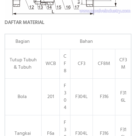
DAFTAR MATERIAL
Bagian
Bahan
C
Tutup Tubuh
CF3
WCB
F
CF3
CF8M
& Tubuh
M
8
F
3
F31
Bola
201
F304L
F316
0
6L
4
F
3
F31
Tangkai
F6a
F304L
F316