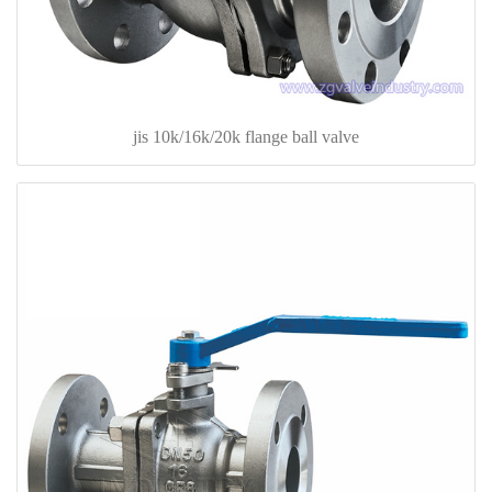
jis 10k/16k/20k flange ball valve