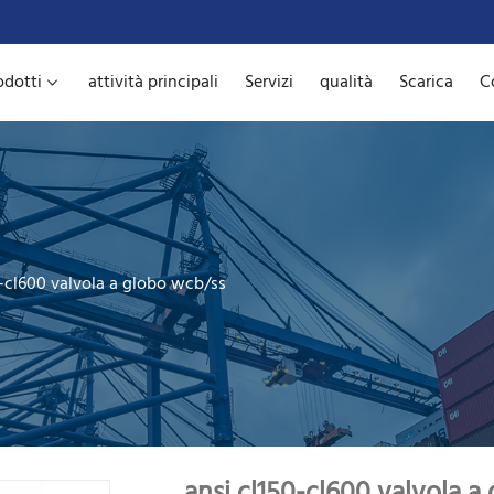
odotti
attività principali
Servizi
qualità
Scarica
C
0-cl600 valvola a globo wcb/ss
ansi cl150-cl600 valvola a