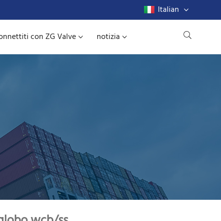
Italian
onnettiti con ZG Valve
notizia
 globo wcb/ss