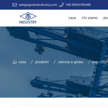
sale@zgvalveindustry.com
+86 18003792468
casa
chi siamo
pr
casa
prodotti
valvola a globo
ansi cl15