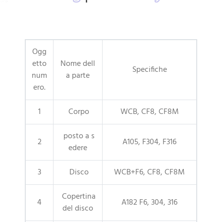
Ogg
etto
Nome dell
Specifiche
num
a parte
ero.
1
Corpo
WCB, CF8, CF8M
posto a s
2
A105, F304, F316
edere
3
Disco
WCB+F6, CF8, CF8M
Copertina
4
A182 F6, 304, 316
del disco