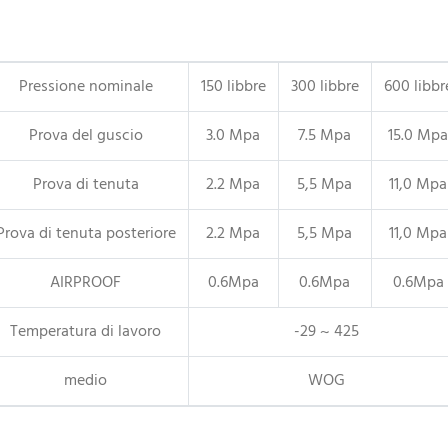
Pressione nominale
150 libbre
300 libbre
600 libbr
Prova del guscio
3.0 Mpa
7.5 Mpa
15.0 Mpa
Prova di tenuta
2.2 Mpa
5,5 Mpa
11,0 Mpa
Prova di tenuta posteriore
2.2 Mpa
5,5 Mpa
11,0 Mpa
AIRPROOF
0.6Mpa
0.6Mpa
0.6Mpa
Temperatura di lavoro
-29 ~ 425
medio
WOG