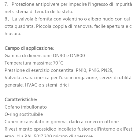
7、Protezione antipolvere per impedire l'ingresso di impurità
nel sistema di tenuta dello stelo.
8、La valvola è fornita con volantino o albero nudo con cal
otta quadrata; Piccola coppia di manovra, facile apertura e c
hiusura.
Campo di applicazione:
Gamma di dimensioni: DN40 e DN800
Temperatura massima: 70˚C
Pressione di esercizio consentita: PN10, PN16, PN25,
Valvola a saracinesca per l'uso in irrigazione, servizi di utilità
generale, HVAC e sistemi idrici
Caratteristiche:
Cofano imbullonato
O-ring sostituibile
Cuneo incapsulato in gomma, dado a cuneo in ottone.
Rivestimento epossidico incollato fusione all'interno e all'est
erno, blu RAL 5017 200 micron di spessore