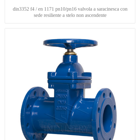
din3352 f4 / en 1171 pn10/pn16 valvola a saracinesca con
sede resiliente a stelo non ascendente