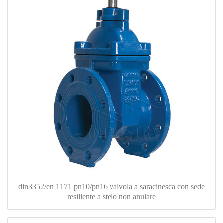
din3352/en 1171 pn10/pn16 valvola a saracinesca con sede
resiliente a stelo non anulare