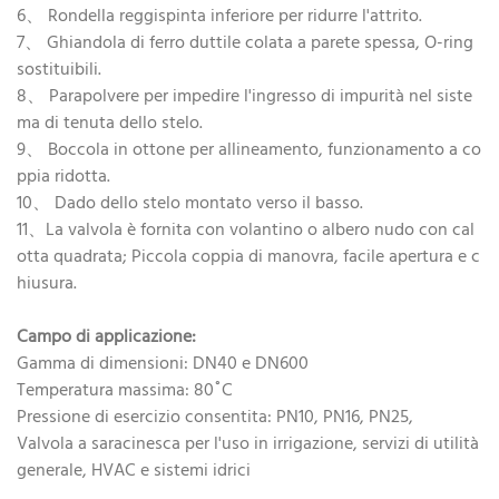
6、 Rondella reggispinta inferiore per ridurre l'attrito.
7、 Ghiandola di ferro duttile colata a parete spessa, O-ring
sostituibili.
8、 Parapolvere per impedire l'ingresso di impurità nel siste
ma di tenuta dello stelo.
9、 Boccola in ottone per allineamento, funzionamento a co
ppia ridotta.
10、 Dado dello stelo montato verso il basso.
11、La valvola è fornita con volantino o albero nudo con cal
otta quadrata; Piccola coppia di manovra, facile apertura e c
hiusura.
Campo di applicazione:
Gamma di dimensioni: DN40 e DN600
Temperatura massima: 80˚C
Pressione di esercizio consentita: PN10, PN16, PN25,
Valvola a saracinesca per l'uso in irrigazione, servizi di utilità
generale, HVAC e sistemi idrici