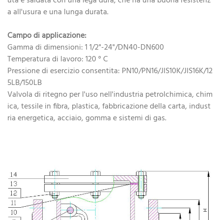
uta è saldata con una lega dura, che ha una buona resistenz
a all'usura e una lunga durata.
Campo di applicazione:
Gamma di dimensioni: 1 1/2"-24"/DN40-DN600
Temperatura di lavoro: 120 ° C
Pressione di esercizio consentita: PN10/PN16/JIS10K/JIS16K/12
5LB/150LB
Valvola di ritegno per l'uso nell'industria petrolchimica, chim
ica, tessile in fibra, plastica, fabbricazione della carta, indust
ria energetica, acciaio, gomma e sistemi di gas.