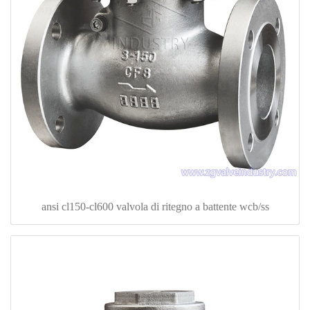
ansi cl150-cl600 valvola di ritegno a battente wcb/ss