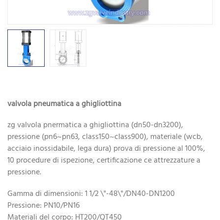
valvola pneumatica a ghigliottina
zg valvola pnermatica a ghigliottina (dn50-dn3200),
pressione (pn6~pn63, class150~class900), materiale (wcb,
acciaio inossidabile, lega dura) prova di pressione al 100%,
10 procedure di ispezione, certificazione ce attrezzature a
pressione.
Gamma di dimensioni: 1 1/2 \"-48\"/DN40-DN1200
Pressione: PN10/PN16
Materiali del corpo: HT200/QT450