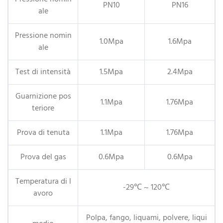
PN10
PN16
ale
Pressione nomin
1.0Mpa
1.6Mpa
ale
Test di intensità
1.5Mpa
2.4Mpa
Guarnizione pos
1.1Mpa
1.76Mpa
teriore
Prova di tenuta
1.1Mpa
1.76Mpa
Prova del gas
0.6Mpa
0.6Mpa
Temperatura di l
-29℃ ~ 120℃
avoro
Polpa, fango, liquami, polvere, liqui