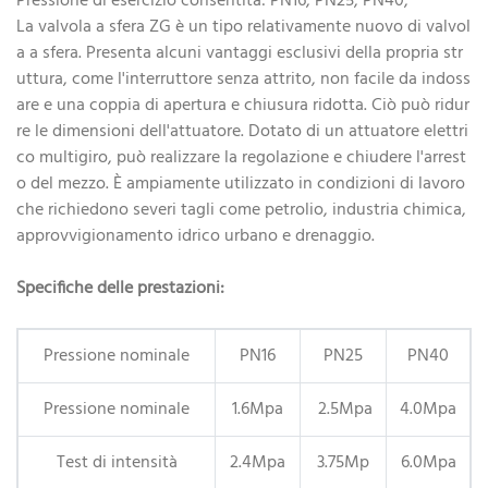
Pressione di esercizio consentita: PN16, PN25, PN40,
La valvola a sfera ZG è un tipo relativamente nuovo di valvol
a a sfera. Presenta alcuni vantaggi esclusivi della propria str
uttura, come l'interruttore senza attrito, non facile da indoss
are e una coppia di apertura e chiusura ridotta. Ciò può ridur
re le dimensioni dell'attuatore. Dotato di un attuatore elettri
co multigiro, può realizzare la regolazione e chiudere l'arrest
o del mezzo. È ampiamente utilizzato in condizioni di lavoro
che richiedono severi tagli come petrolio, industria chimica,
approvvigionamento idrico urbano e drenaggio.
Specifiche delle prestazioni:
Pressione nominale
PN16
PN25
PN40
Pressione nominale
1.6Mpa
2.5Mpa
4.0Mpa
Test di intensità
2.4Mpa
3.75Mp
6.0Mpa