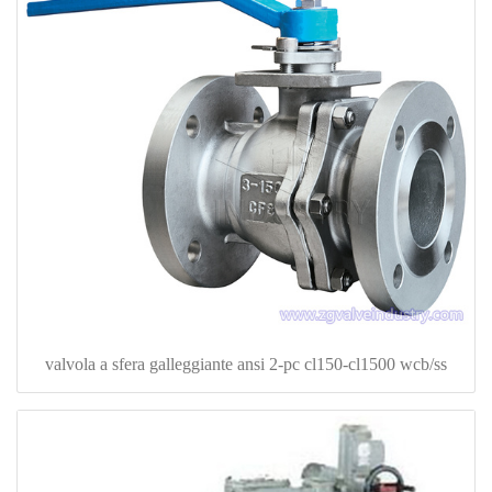
valvola a sfera galleggiante ansi 2-pc cl150-cl1500 wcb/ss