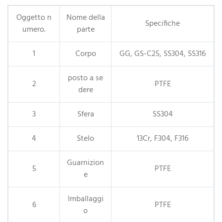
Oggetto n
Nome della
Specifiche
umero.
parte
1
Corpo
GG, GS-C25, SS304, SS316
posto a se
2
PTFE
dere
3
Sfera
SS304
4
Stelo
13Cr, F304, F316
Guarnizion
5
PTFE
e
Imballaggi
6
PTFE
o