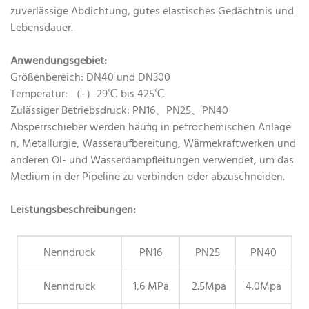
zuverlässige Abdichtung, gutes elastisches Gedächtnis und
Lebensdauer.
Anwendungsgebiet:
Größenbereich: DN40 und DN300
Temperatur: （-）29℃ bis 425℃
Zulässiger Betriebsdruck: PN16、PN25、PN40
Absperrschieber werden häufig in petrochemischen Anlage
n, Metallurgie, Wasseraufbereitung, Wärmekraftwerken und
anderen Öl- und Wasserdampfleitungen verwendet, um das
Medium in der Pipeline zu verbinden oder abzuschneiden.
Leistungsbeschreibungen:
Nenndruck
PN16
PN25
PN40
Nenndruck
1,6 MPa
2.5Mpa
4.0Mpa