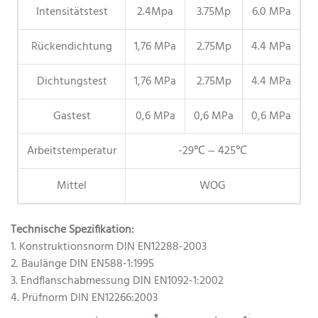
Intensitätstest
2.4Mpa
3.75Mp
6.0 MPa
Rückendichtung
1,76 MPa
2.75Mp
4.4 MPa
Dichtungstest
1,76 MPa
2.75Mp
4.4 MPa
Gastest
0,6 MPa
0,6 MPa
0,6 MPa
Arbeitstemperatur
-29℃ ~ 425℃
Mittel
WOG
Technische Spezifikation:
1. Konstruktionsnorm DIN EN12288-2003
2. Baulänge DIN EN588-1:1995
3. Endflanschabmessung DIN EN1092-1:2002
4. Prüfnorm DIN EN12266:2003