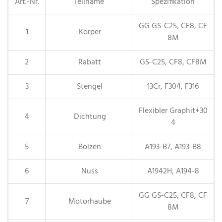
Art.-Nr.
Teilname
Spezifikation
GG GS-C25, CF8, CF
1
Körper
8M
2
Rabatt
GS-C25, CF8, CF8M
3
Stengel
13Cr, F304, F316
Flexibler Graphit+30
4
Dichtung
4
5
Bolzen
A193-B7, A193-B8
6
Nuss
A1942H, A194-8
GG GS-C25, CF8, CF
7
Motorhaube
8M