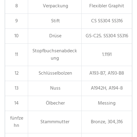
8
Verpackung
Flexibler Graphit
9
Stift
CS SS304 SS316
10
Drüse
GS-C25. SS304 SS316
Stopfbuchsenabdeck
11
1.1191
ung
12
Schlüsselbolzen
A193-B7, A193-B8
13
Nuss
A1942H, A194-8
14
Ölbecher
Messing
fünfze
Stammmutter
Bronze, 304,316
hn