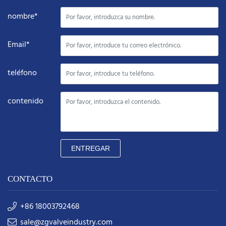
nombre*
Email*
teléfono
contenido
ENTREGAR
CONTACTO
+86 18003792468
sale@zgvalveindustry.com