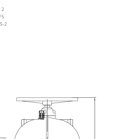
 2
F5
05-2