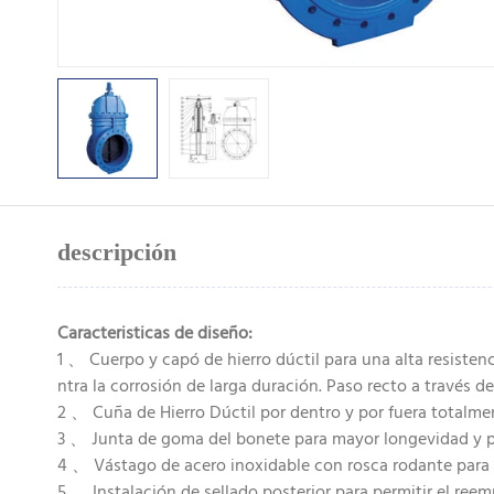
descripción
Caracteristicas de diseño:
1 、 Cuerpo y capó de hierro dúctil para una alta resisten
ntra la corrosión de larga duración. Paso recto a través d
2 、 Cuña de Hierro Dúctil por dentro y por fuera total
3 、 Junta de goma del bonete para mayor longevidad y pro
4 、 Vástago de acero inoxidable con rosca rodante para un
5 、 Instalación de sellado posterior para permitir el ree