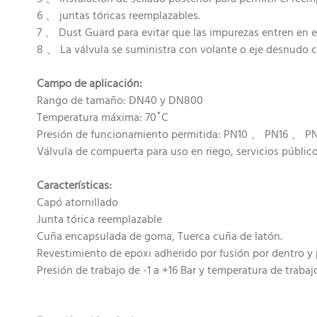
6 、 juntas tóricas reemplazables.
7 、 Dust Guard para evitar que las impurezas entren en el
8 、 La válvula se suministra con volante o eje desnudo c
Campo de aplicación:
Rango de tamaño: DN40 y DN800
Temperatura máxima: 70˚C
Presión de funcionamiento permitida: PN10 、 PN16 、 P
Válvula de compuerta para uso en riego, servicios públic
Características:
Capó atornillado
Junta tórica reemplazable
Cuña encapsulada de goma, Tuerca cuña de latón.
Revestimiento de epoxi adherido por fusión por dentro y 
Presión de trabajo de -1 a +16 Bar y temperatura de trabaj