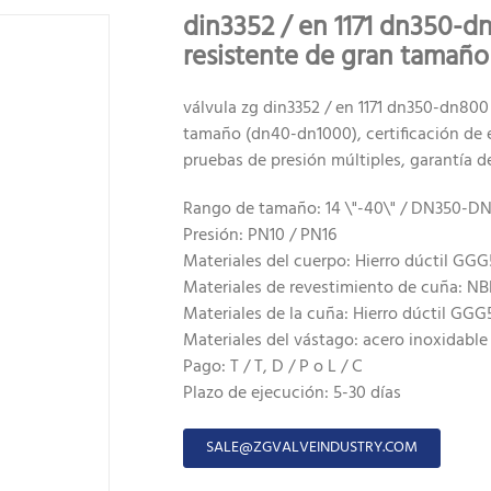
din3352 / en 1171 dn350-d
resistente de gran tamaño
válvula zg din3352 / en 1171 dn350-dn800
tamaño (dn40-dn1000), certificación de 
pruebas de presión múltiples, garantía d
Rango de tamaño: 14 \"-40\" / DN350-D
Presión: PN10 / PN16
Materiales del cuerpo: Hierro dúctil GG
Materiales de revestimiento de cuña: N
Materiales de la cuña: Hierro dúctil GGG
Materiales del vástago: acero inoxidable
Pago: T / T, D / P o L / C
Plazo de ejecución: 5-30 días
SALE@ZGVALVEINDUSTRY.COM