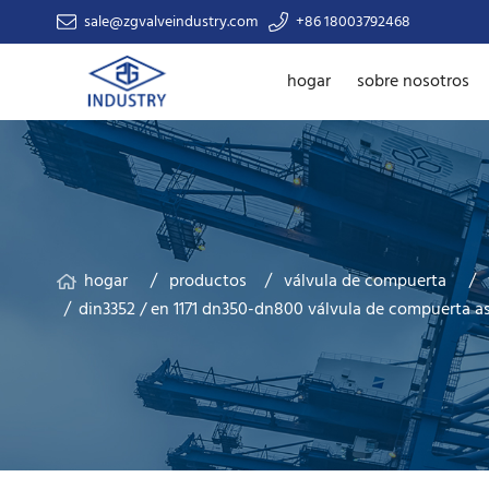
sale@zgvalveindustry.com
+86 18003792468
hogar
sobre nosotros
hogar
productos
válvula de compuerta
din3352 / en 1171 dn350-dn800 válvula de compuerta a