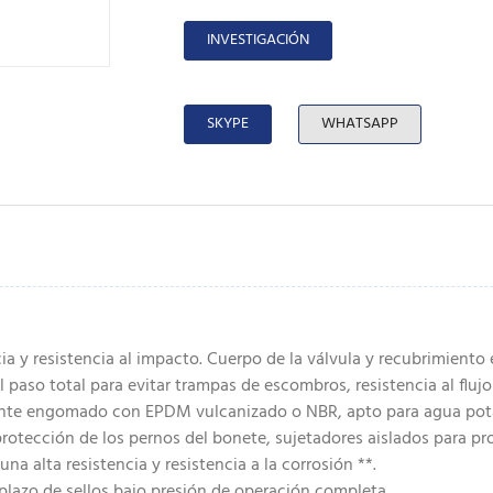
INVESTIGACIÓN
SKYPE
WHATSAPP
cia y resistencia al impacto. Cuerpo de la válvula y recubrimien
el paso total para evitar trampas de escombros, resistencia al fluj
mente engomado con EPDM vulcanizado o NBR, apto para agua pot
tección de los pernos del bonete, sujetadores aislados para pro
a alta resistencia y resistencia a la corrosión **.
mplazo de sellos bajo presión de operación completa.