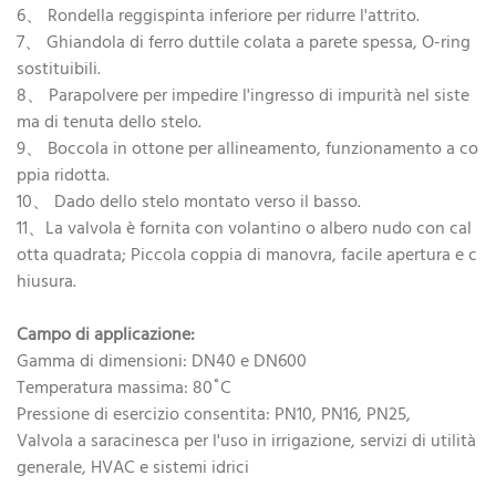
6、 Rondella reggispinta inferiore per ridurre l'attrito.
7、 Ghiandola di ferro duttile colata a parete spessa, O-ring
sostituibili.
8、 Parapolvere per impedire l'ingresso di impurità nel siste
ma di tenuta dello stelo.
9、 Boccola in ottone per allineamento, funzionamento a co
ppia ridotta.
10、 Dado dello stelo montato verso il basso.
11、La valvola è fornita con volantino o albero nudo con cal
otta quadrata; Piccola coppia di manovra, facile apertura e c
hiusura.
Campo di applicazione:
Gamma di dimensioni: DN40 e DN600
Temperatura massima: 80˚C
Pressione di esercizio consentita: PN10, PN16, PN25,
Valvola a saracinesca per l'uso in irrigazione, servizi di utilità
generale, HVAC e sistemi idrici