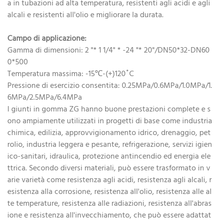
a in tubazioni ad alta temperatura, resistenti agli acidi e agli
alcali e resistenti all'olio e migliorare la durata.
Campo di applicazione:
Gamma di dimensioni: 2 "* 1 1/4" * -24 "* 20"/DN50*32-DN60
0*500
Temperatura massima: -15℃-(+)120˚C
Pressione di esercizio consentita: 0.25MPa/0.6MPa/1.0MPa/1.
6MPa/2.5MPa/6.4MPa
I giunti in gomma ZG hanno buone prestazioni complete e s
ono ampiamente utilizzati in progetti di base come industria
chimica, edilizia, approvvigionamento idrico, drenaggio, pet
rolio, industria leggera e pesante, refrigerazione, servizi igien
ico-sanitari, idraulica, protezione antincendio ed energia ele
ttrica. Secondo diversi materiali, può essere trasformato in v
arie varietà come resistenza agli acidi, resistenza agli alcali, r
esistenza alla corrosione, resistenza all'olio, resistenza alle al
te temperature, resistenza alle radiazioni, resistenza all'abras
ione e resistenza all'invecchiamento, che può essere adattat