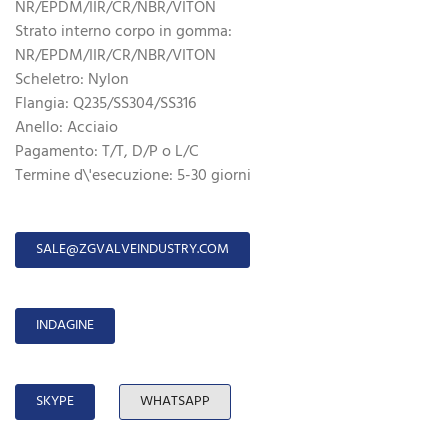
NR/EPDM/IIR/CR/NBR/VITON
Strato interno corpo in gomma:
NR/EPDM/IIR/CR/NBR/VITON
Scheletro: Nylon
Flangia: Q235/SS304/SS316
Anello: Acciaio
Pagamento: T/T, D/P o L/C
Termine d\'esecuzione: 5-30 giorni
SALE@ZGVALVEINDUSTRY.COM
INDAGINE
SKYPE
WHATSAPP