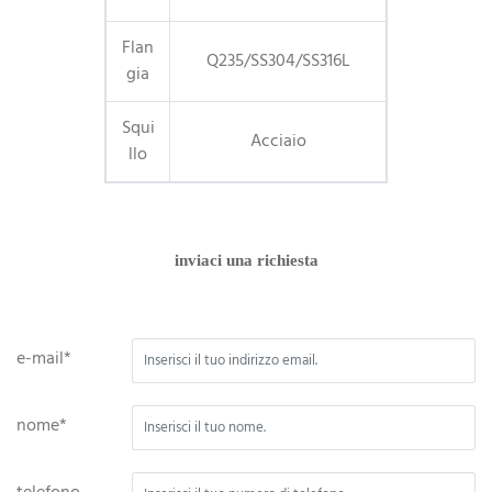
Flan
Q235/SS304/SS316L
gia
Squi
Acciaio
llo
inviaci una richiesta
e-mail*
nome*