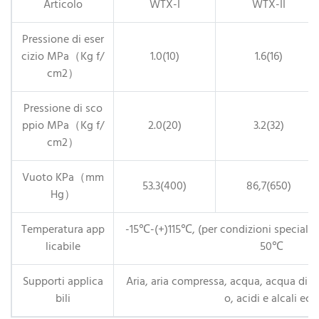
Articolo
WTX-I
WTX-II
Pressione di eser
cizio MPa（Kg f/
1.0(10)
1.6(16)
cm2）
Pressione di sco
ppio MPa（Kg f/
2.0(20)
3.2(32)
cm2）
Vuoto KPa（mm
53.3(400)
86,7(650)
Hg）
Temperatura app
-15℃-(+)115℃, (per condizioni speciali
licabile
50℃
Supporti applica
Aria, aria compressa, acqua, acqua di m
bili
o, acidi e alcali ecc.