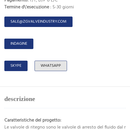
Pagamento:
T/T, D/P o L/C
Termine d\'esecuzione
: 5-30 giorni
SALE@ZGVALVEINDUSTRY.COM
INDAGINE
SKYPE
WHATSAPP
descrizione
Caratteristiche del progetto:
Le valvole di ritegno sono le valvole di arresto del fluido dal r