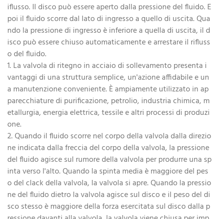
iflusso. Il disco può essere aperto dalla pressione del fluido. E
poi il fluido scorre dal lato di ingresso a quello di uscita. Qua
ndo la pressione di ingresso è inferiore a quella di uscita, il d
isco può essere chiuso automaticamente e arrestare il rifluss
o del fluido.
1. La valvola di ritegno in acciaio di sollevamento presenta i
vantaggi di una struttura semplice, un'azione affidabile e un
a manutenzione conveniente. È ampiamente utilizzato in ap
parecchiature di purificazione, petrolio, industria chimica, m
etallurgia, energia elettrica, tessile e altri processi di produzi
one.
2. Quando il fluido scorre nel corpo della valvola dalla direzio
ne indicata dalla freccia del corpo della valvola, la pressione
del fluido agisce sul rumore della valvola per produrre una sp
inta verso l'alto. Quando la spinta media è maggiore del pes
o del clack della valvola, la valvola si apre. Quando la pressio
ne del fluido dietro la valvola agisce sul disco e il peso del di
sco stesso è maggiore della forza esercitata sul disco dalla p
ressione davanti alla valvola, la valvola viene chiusa per imp