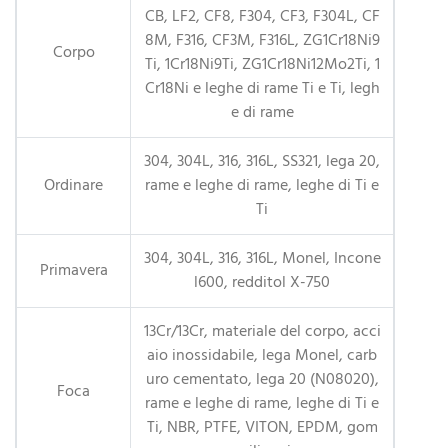
CB, LF2, CF8, F304, CF3, F304L, CF
8M, F316, CF3M, F316L, ZG1Cr18Ni9
Corpo
Ti, 1Cr18Ni9Ti, ZG1Cr18Ni12Mo2Ti, 1
Cr18Ni e leghe di rame Ti e Ti, legh
e di rame
304, 304L, 316, 316L, SS321, lega 20,
Ordinare
rame e leghe di rame, leghe di Ti e
Ti
304, 304L, 316, 316L, Monel, Incone
Primavera
l600, redditol X-750
13Cr/13Cr, materiale del corpo, acci
aio inossidabile, lega Monel, carb
uro cementato, lega 20 (N08020),
Foca
rame e leghe di rame, leghe di Ti e
Ti, NBR, PTFE, VITON, EPDM, gom